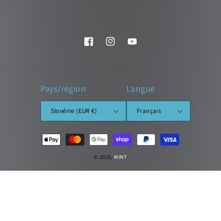
Facebook
Instagram
YouTube
Pays/région
Langue
Slovénie (EUR €)
Français
Moyens
de
paiement
© 2026,
MINT