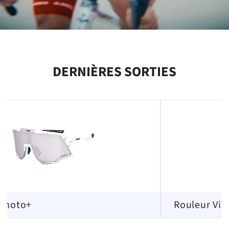
DERNIÈRES SORTIES
 Photo+
Rouleur Vis