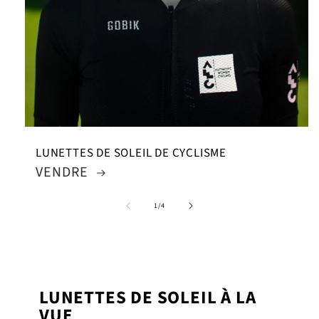
LUNETTES DE SOLEIL DE CYCLISME
VENDRE
de
1
/
4
LUNETTES DE SOLEIL À LA
VUE